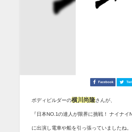
Facebook
Twi
横川尚隆
ボディビルダーの
さんが、
『日本NO.1の達人が限界に挑戦！ ナイナイ
に出演し電車や船を引っ張っていましたね。