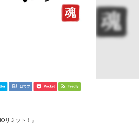
tter
はてブ
Pocket
Feedly
NOリミット！』