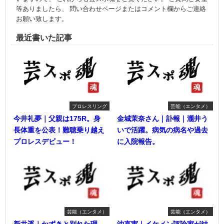
等ありましたら、 問い合わせページまたはコメント欄からご連絡
お願い致します。
最近書いた記事
プロレスリング
芸能（エンタメ）
今井礼夢｜父親は175R。身
金城茉奈さん｜訃報｜瀧井う
長体重を公表！難聴乗り越え
いで活躍。病気の病名や過去
プロレスデビュー！
に入院報告。
芸能（エンタメ）
芸能（エンタメ）