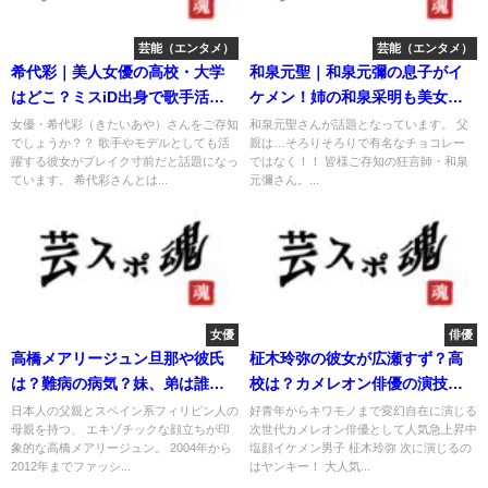
芸能（エンタメ）
芸能（エンタメ）
希代彩｜美人女優の高校・大学
和泉元聖｜和泉元彌の息子がイ
はどこ？ミスiD出身で歌手活動
ケメン！姉の和泉采明も美女だ
も。
った！
女優・希代彩（きたいあや）さんをご存知
和泉元聖さんが話題となっています。 父
でしょうか？？ 歌手やモデルとしても活
親は…そろりそろりで有名なチョコレー
躍する彼女がブレイク寸前だと話題になっ
ではなく！！ 皆様ご存知の狂言師・和泉
ています。 希代彩さんとは...
元彌さん。...
女優
俳優
高橋メアリージュン旦那や彼氏
柾木玲弥の彼女が広瀬すず？高
は？難病の病気？妹、弟は誰？
校は？カメレオン俳優の演技が
カップは？
すごい！
日本人の父親とスペイン系フィリピン人の
好青年からキワモノまで変幻自在に演じる
母親を持つ、 エキゾチックな顔立ちが印
次世代カメレオン俳優として人気急上昇中
象的な高橋メアリージュン。 2004年から
塩顔イケメン男子 柾木玲弥 次に演じるの
2012年までファッシ...
はヤンキー！ 大人気...