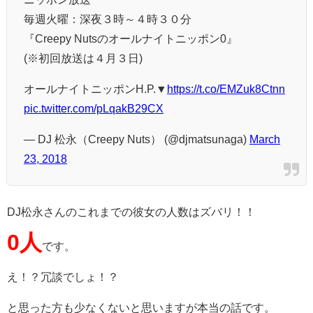
毎週火曜：深夜３時～４時３０分
『Creepy Nutsのオールナイトニッポン0』
(※初回放送は４月３日)
オールナイトニッポンH.P.▼
https://t.co/EMZuk8Ctnn
pic.twitter.com/pLqakB29CX
— DJ 松永（Creepy Nuts） (@djmatsunaga)
March
23, 2018
DJ松永さんのこれまでの彼女の人数はズバリ！！
0人
です。
え！？冗談でしょ！？
と思った方も少なくないと思いますが本当の話です。