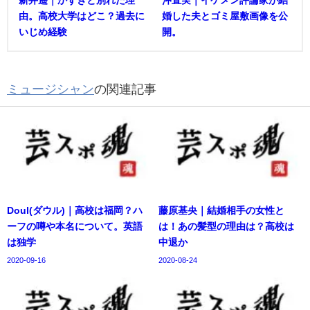
新井遥｜かずきと別れた理
沖直実｜イケメン評論家が結
由。高校大学はどこ？過去に
婚した夫とゴミ屋敷画像を公
いじめ経験
開。
ミュージシャン
の関連記事
Doul(ダウル)｜高校は福岡？ハ
藤原基央｜結婚相手の女性と
ーフの噂や本名について。英語
は！あの髪型の理由は？高校は
は独学
中退か
2020-09-16
2020-08-24