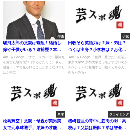
俳優
子役
駿河太郎の父親は鶴瓶！結婚し
田牧そら英語力は？妹・弟は？
嫁や子供がいる？逮捕歴？本名
つくば出身？小学校は？お化け
や身長？
屋敷とは？
Ads By Google アナザースカイで一躍脚光
Ads By Google 「世界一受けたい授業」
を浴びた駿河太郎（するがたろう）さん。
東京大学VS京都大学どっちがすごいのか
最近ドラマで見かけることが多くなりまし
スペシャル!に登場する田牧そらちゃん。
たが特に...
めちゃめちゃ...
卓球
クライミング
松島輝空｜父親・母親が美男美
楢崎智亜の背中に筋肉の羽！高
女で元卓球選手。弟妹の才能も
校は？父親は医師？弟は智亜！