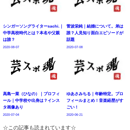
シンガーソングライターsachi.｜
菅波栄純｜結婚について。弟は
中学高校時代とは？本名や父親
誰？人見知り面白エピソードが
は誰？
話題
2020-08-07
2020-07-08
高島一菜（ひなの）｜プロフィ
ゆあさみちる｜年齢特定。プロ
ール｜中学校や出身は？インス
フィールまとめ！音楽経歴がす
タ画像あり
ごい！
2020-07-04
2020-06-21
☆この記事も読まれています☆